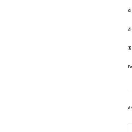
최
최
근
글
과
최
인
기
글
공
페
F
이
스
북
트
위
터
플
A
러
그
인
C