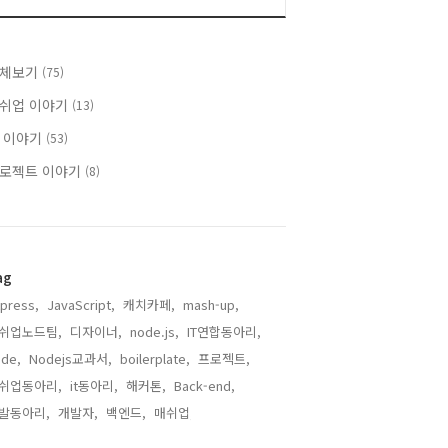
체보기
(75)
쉬업 이야기
(13)
 이야기
(53)
로젝트 이야기
(8)
ag
press,
JavaScript,
캐치카페,
mash-up,
쉬업노드팀,
디자이너,
node.js,
IT연합동아리,
de,
Nodejs교과서,
boilerplate,
프로젝트,
쉬업동아리,
it동아리,
해커톤,
Back-end,
발동아리,
개발자,
백엔드,
매쉬업,