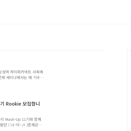
 삼성역 하이퍼커넥트 사옥에
전체 세미나에서는 매 기수
 하는데요, 12기 스프링팀
개하는 세션과, 검색 기술의
서는 약 100명에 가까운
 활기찼는데요! 스프링팀 발
기 Rookie 모집합니
프링팀 세션 중 제가 발표
 공유하고자 합니다. 💡검
아볼까요? "윌리를 찾아
T연합동아리 Mash-Up 11기와 함께
던 ( 나~의~🎶 )존재감을
 Mash-Up은 개발, 디자인