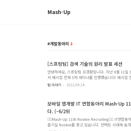
Mash-Up
개발동아리
3
[스프링팀] 검색 기술의 원리 발표 세션
안녕하세요, 스프링팀 김경환입니다. 지난 6월 11일
서 매시업 전체 5차 세미나를 진행했습니다! 매시업 
마다 모든 팀이 각각 두 세션 씩 주제를 정해서 발표를
팀 이야기
2022.09.14
에서는 개발자의 사실과 오해를 다룬 개발자 밈을 소
원리를 소개하는 세션을 진행했습니다. 이번 세미나에
매시업 크루원분들이 참석해주셔서 그 어느때보다 더
모바일 앱개발 IT 연합동아리 Mash-Up 11
표 세션에 뜨거운 호응 보내주신 점 감사드립니다! 스
다. (~6/29)
한 검색 기술의 원리를 소개하는 세션 내용을 정리해서
색이란? 검색 기술을 소개하기 앞서, 윌리를 같이 찾
❤️‍🔥Mash-Up 11th Rookie Recruiting❤️‍🔥 I
라"는 수많은 사..
즐기실 Rookie를 찾고 있습니다. 언택트 시대에 숨겨왔
뿜!뿜! 하고 싶은 사람을 찾습니다! 🚀 Mash-Up이란?