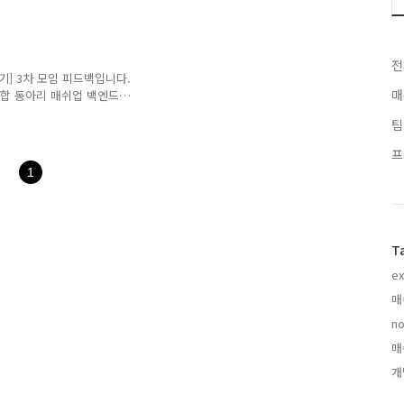
n, Android, iOS,
있습니다. 매주 팀별 스터디 진
킹을 진행하고 있으며, 이를
전
니다. 궁극적으로 Mash-
9기] 3차 모임 피드백입니다.
출시하는 것을 목표로 하고
매
연합 동아리 매쉬업 백엔드팀
 동아리 백엔드팀 9기 3차
팀
10분 세미나와 토이 프로젝
기 3차 팀모임 자세한 내용
프
드팀 9기] #4. 장난나랑
1
 9기 3차 팀모임에 어떤
백엔드팀 9기 네 번째 모임
 이..
T
ex
매
no
매
개