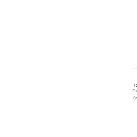
방
T
To
문
자
Ye
수