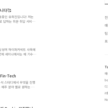
적하고 좋은곳이라는 생각이
 활동을 하며 성장을 도모하
니다🥰
 후원을 아끼지 않는 캐치
남은 기간동안 매쉬업의 멋
동중인 유희진입니다! 저는
전
로 답하는 취문 취답 서비
매
여러분들은 평소에 가깝게 지
매쉬업에서 만난 혜진언니가
팀
기했던것같은데...!! - 대
? 아가 이름을 들었던것같
프
 꼭 선물을 줘야할 시기엔 가
고싶은 내 바운더리의 사람들
 삼성역 하이퍼커넥트 사옥에
껴졌던 인맥관리를 조금 더
전체 세미나에서는 매 기수
 하는데요, 12기 스프링팀
개하는 세션과, 검색 기술의
T
서는 약 100명에 가까운
 활기찼는데요! 스프링팀 발
매
in-Tech
프링팀 세션 중 제가 발표
bo
 공유하고자 합니다. 💡검
분석 스터디에서 무엇을 진행
아볼까요? "윌리를 찾아
디
 매주 분야 별로 원하는 서
을 가졌습니다. 1주차에서
i
중심으로 결제, 송금 기능이
N
어떠한 특징이 가지고 있는지
결제 기능의 경우, 다음과 같