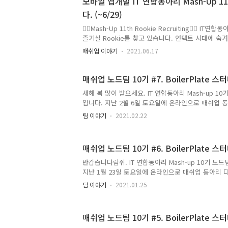
모바일 앱개발 IT 연합동아리 Mash-Up 11
이 구조 내에 매우 숨어있었습니다. 추가로 다음과 
다. (~6/29)
록 가능한 점이 편리하였습니다. 그리고 상품권 구매 
또한 토스의 송금 기능의 경우, 메인 기능인데도 불구
❤️‍🔥Mash-Up 11th Rookie Recruiting❤️‍🔥 I
띄지..
즐기실 Rookie를 찾고 있습니다. 언택트 시대에 숨겨왔
뿜!뿜! 하고 싶은 사람을 찾습니다! 🚀 Mash-Up이란?
매쉬업 이야기
2021.06.17
에 관심과 열정이 있는 사람들이 모인 단체로 UX/UI Desig
Web, Node, Spring 총 6개의 팀으로 구성되어 
행과 함께 짝수 주에는 전체모임의 세미나 및 네트워
매쉬업 노드팀 10기 #7. BoilerPlate 스터디 
통하여 개인의 전문역량과 협업능력을 증대시키고자 합
새해 복 많이 받으세요. IT 연합동아리 Mash-up 1
Up은 활동 기간동안 프로젝트 팀을 이뤄 서비스를 
입니다. 지난 2월 6일 토요일에 온라인으로 매쉬업 
있는 I..
진행 했습니다~ 🎉 한 달 간에 걸친 노드팀 보일러
팀 이야기
2021.02.22
자리를 가졌습니다. 각 팀마다 어떻게 보일러 플레이
금하지 않으신가요? 매쉬업 노드팀 6차 팀모임을 소개합니
첫 시간은 10분 세미나를 했습니다. 첫 번째 발표는
매쉬업 노드팀 10기 #6. BoilerPlate 스터디 
현이님의 libuv 발표입니다. libuv 는 Node.js 
하나예요~ Node.js 의 핵심 특징이라고 할 수 있는 
반갑습니다람쥐. IT 연합동아리 Mash-up 10기 노드
를 처리하고 있는 고마운 라이브러리입니다. libu..
지난 1월 23일 토요일에 온라인으로 매쉬업 동아리 다
습니다~ 🎉 매쉬업 동아리 노드팀은 지난 1월 9일
팀 이야기
2021.01.25
보일러플레이트(Boilerplate) 스터디를 진행했었는
째 팀모임에서 보일러플레이트 스터디 중간 점검을 
스터디는 백엔드 토이 프로젝트 형식으로 진행이 되었
매쉬업 노드팀 10기 #5. BoilerPlate 스터디 
매쉬업 보일러플레이트 프로젝트를 하였는지 소개하겠습니