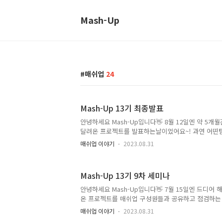
Mash-Up
매쉬업
24
Mash-Up 13기 최종발표
안녕하세요 Mash-Up입니다👋 8월 12일엔 약 5개
달려온 프로젝트를 발표하는날이었어요~! 과연 어떤팀
구두구🥁🥁 정말 쟁쟁한 서비스들이 많이 나왔는데요
매쉬업 이야기
2023.08.31
수록 정말 만들어지는 서비스의 퀄리티가 좋아지는게
니라 동아리 자체가 함께 앞으로 나아가며 성장하고 
번 13기가 기록을 갱신한것들이 많지만 대표적인것을
Mash-Up 13기 9차 세미나
쉬업 창설 이후 최초로 모든 팀 배포 성공이라는 업적
말 대단합니다👏👏 나머지 한가지는 역대급 시상 금
안녕하세요 Mash-Up입니다👋 7월 15일엔 드디어
개드린 DEVCRA의 후원으로 총 상금 155만원이라는
온 프로젝트를 매쉬업 구성원들과 공유하고 점검하는 
이 상금으로 주어졌습니..
해커톤 전인데도 정말 톡톡 튀는 아이디어를 가진 쟁
매쉬업 이야기
2023.08.31
던 시간이었어요🌟 이번 모임은 매쉬업 후원사인 캐