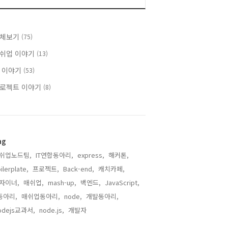
체보기
(75)
쉬업 이야기
(13)
 이야기
(53)
로젝트 이야기
(8)
ag
쉬업노드팀,
IT연합동아리,
express,
해커톤,
ilerplate,
프로젝트,
Back-end,
캐치카페,
자이너,
매쉬업,
mash-up,
백엔드,
JavaScript,
t동아리,
매쉬업동아리,
node,
개발동아리,
odejs교과서,
node.js,
개발자,