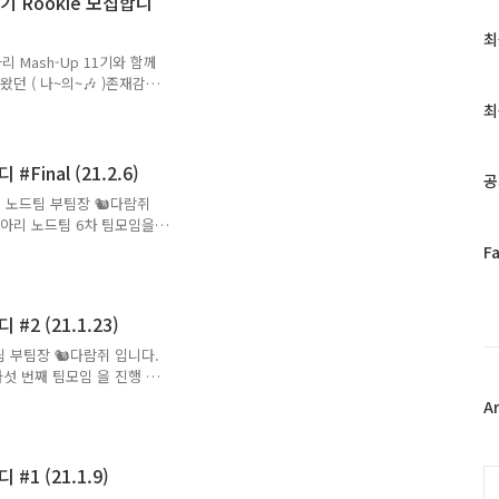
기 Rookie 모집합니
같이 후불결제가 간편하게 등
시의 UI가 흥미로웠습니다.
최
최
하고, 송금 기능이 눈에 잘
근
T연합동아리 Mash-Up 11기와 함께
글
던 ( 나~의~🎶 )존재감을
 Mash-Up은 개발, 디자인
과
최
n, Android, iOS,
인
있습니다. 매주 팀별 스터디 진
기
킹을 진행하고 있으며, 이를
#Final (21.2.6)
글
공
니다. 궁극적으로 Mash-
0기 노드팀 부팀장 🐿다람쥐
출시하는 것을 목표로 하고
동아리 노드팀 6차 팀모임을
 플레이트 스터디를 끝마치는
페
F
트 프로젝트를 하였는지 궁
이
다. 👏 🎁 10분 세미나
스
 무시무시한 🦖공룡이 그려진
북
#2 (21.1.23)
을 뒷받침 해주는 라이브러리 중
트
비동기 I/O 와 이벤트 루프
팀 부팀장 🐿다람쥐 입니다.
위
섯 번째 팀모임 을 진행 했
터
 토요일부터 프로젝트 팀별로
플
A
데요~ 매쉬업 노드팀 다섯 번
러
하였습니다! 보일러플레이트
그
습니다. 각 팀별로 어떻게
#1 (21.1.9)
인
C
다. 🚀 🌏 근황 토크