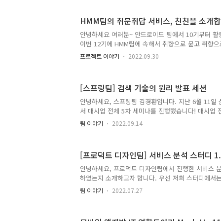
서울대입구점에서 진행되었어요~ 정말 올때마다 쾌
듭니다😆 사실 열정만 가지고는 이렇게 모여서 단체
HMM팀의 취문취답 서비스, 친친을 소개합
는것이 쉽지 않은일인데 IT 동아리, 취준생 등을 위해
정말 멋있습니다👏 이제 13기가 약 한 달 남았는데 
안녕하세요 여러분~ 안드로이드 팀에서 10기부터 활
진 행보를 지켜봐주세요🔥
이번 12기에 HMM팀에 속해서 취향으로 묻고 취향으
스 친친!!을 만들었습니다! 친친 서비스에 대해서.. 
프로젝트 이야기
2022.09.30
내는 지인들의 취향을 얼마나 알고계신가요? - 아 
이번에 생일인데.. 분명히 어떤 와인 종류 좋아하는지 얘
리님이 곧 출산예정일인데 아기 선물은 뭐해줘야하지
[스프링팀] 검색 기술의 원리 발표 세션
은데.... 분명히 들었던 것 같은 그들의 취향, 하지만
물가물해집니다. 네. 친친은 "내 주변에 꼭 함께 하
안녕하세요, 스프링팀 김경환입니다. 지난 6월 11일
을 잘 관리하고 싶다" 에서 시작했어요. 어렵게만 느
서 매시업 전체 5차 세미나를 진행했습니다! 매시업 
재..
마다 모든 팀이 각각 두 세션 씩 주제를 정해서 발표를
팀 이야기
2022.09.14
에서는 개발자의 사실과 오해를 다룬 개발자 밈을 소
원리를 소개하는 세션을 진행했습니다. 이번 세미나에
매시업 크루원분들이 참석해주셔서 그 어느때보다 더
[프로덕트 디자인팀] 서비스 분석 스터디 1.F
표 세션에 뜨거운 호응 보내주신 점 감사드립니다! 스
한 검색 기술의 원리를 소개하는 세션 내용을 정리해서
안녕하세요, 프로덕트 디자인팀에서 진행한 서비스 
색이란? 검색 기술을 소개하기 앞서, 윌리를 같이 찾
하였는지 소개하고자 합니다. 우선 저희 스터디에서는
라"는 수많은 사..
비스를 정하여 메인 기능을 서로 비교분석해보는 시간
팀 이야기
2022.07.27
는 핀테크 서비스(토스, 네이버 페이, 카카오페이)를 
어떻게 이루어져 있는지, 다른 페이 서비스에 비해 
논의하는 시간을 가졌습니다. 1. 토스 우선, 토스의 