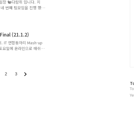
 이전에 근황 토크 시간에
부팀장 🐿다람쥐 입니다. 지
항은 없었는지를 이야기 ..
 네 번째 팀모임을 진행 했
Node.js 교재 스터디가
 ♨ 이 아닌 보일러 프로젝트
로젝트를 어떻게 진행하는지
 10기 첫 번째 시간으로 오
al (21.1.2)
0 과 Deno.js 입니다. 추
다. 첫 번째 매쉬업 노드
IT 연합동아리 Mash-up
일 토요일에 온라인으로 매쉬
니다. 한 달 간의 매쉬업 10
 노드팀 마지막 스터디는 어
번째 팀모임 순서는 10분 세미
게 기술을 10분 동안 발표하
2
3
 번째 팀모임의 10분 세미
ocket 첫 번째 발표는 신영
방
T
To
문
자
Ye
수