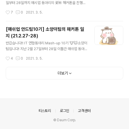
5시간?)의 온라인 회식을 함께했습니다. 참석 준비물은 맛
일부터 28일까지 매시업 동아리의 꽃🌺 해커톤을 진행하
있는 술과 안주! 각종 게임(어몽어스, 테트리스, 캐치마인드
였습니다. 이전까지는 코로나로 인해 동아리의 모든 활동
작성시간
7
0
2021. 3. 5.
등)을 섭렵하였는데, 마지막 게임은 결국 '말을 놓지 못하..
이 아쉽게도 온라인으로 진행되었습니다. 이번 해커톤도
사회적 거리두기로 인해 모발모발 팀 전체가 모이지는 못
했지만, 서로 5분 거리에 모두 숙소를 잡아 마음만이라도
[매쉬업 안드팀10기] 소양이팀의 해커톤 일
친목을 도모할 수 있었습니다 :) 👐🏻 그럼 모발모발 안드
지 (21.2.27-28)
로이드 팀의 해커톤은 어떠했는지 소개하겠습니다 👐🏻
글 내용
🌸 2021.02.27 해커톤 해커톤 당일, 첫 오프라인 모임이
반갑습니다!! IT 연합동아리 Mash-up 10기 🐮🐱소양이
라 설레는 마음으로 모임 장소로 향했습니다 🤗 어색한 공
팀입니다! 지난 2월 27일부터 28일 이틀간 매쉬업 동아리
기가 흘렀지만, 원래 처음에는 다 그런게 아니던가! 저희 모
해커톤을 진행했습니다~ 🎉(짝짝짝) 5인 이상 집합 금지
작성시간
4
0
2021. 3. 5.
발모발 안드로이드 팀은 좀 더 일찍 만나 점심을 먹었습니
로 모두가 모여 개발을 할 수 없는 상황이었습니다ㅜㅜ 그
다. 재민이가 그렇게 추천하고 추천하던 ..
래서 저희 소양이팀에서는 각 플랫폼별로 모여 해커톤을
진행하기로 하였답니다. 소양이? 그게 몬데@!!! 소양이는
더보기
cow + cat 소랑 고양이예요.. (머쓱-) 2021년이 소의 해
이기도 하고 저희 팀원 모두 고양이를 좋아해 소양이라는
이름을 갖게 되었답니다! 매쉬업 대부분의 프로젝트들과
마찬가지로 해커톤 이전에 수많은 기획회의를 하고 해커톤
을 진행하였는데요! 진행과정을 보여드리기 전에 저희 서
비스를 살-짝 맛 보여 드리려고 해요 ㅎㅎ 저희가 기획한
의안내
티스토리
로그인
고객센터
앱을 한 줄로 설명하자면 ..
© Daum Corp.