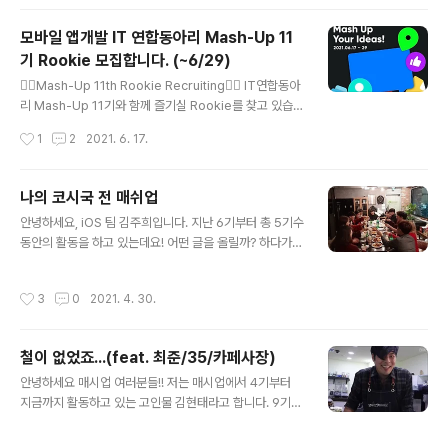
다! 노드팀 11기는 기존 기수 6명과 신입 기수 8명으로 총
14명으로 활동하였는데요~ 11기에서는 타입스크립트와
모바일 앱개발 IT 연합동아리 Mash-Up 11
NestJS, TypeORM을 스터디하고 3명에서 4명이 모여
기 Rookie 모집합니다. (~6/29)
앱 서버 프로젝트를 진행하였어요~ 11기 노드팀 세미나 자
글 내용
료는 아래 깃허브 레포에서 확인이 가능합니다! ( Star ⭐
❤️‍🔥Mash-Up 11th Rookie Recruiting❤️‍🔥 IT연합동아
버튼 누르는 것 잊지 말아주세요! 😁 ) 링크 : https://gith
리 Mash-Up 11기와 함께 즐기실 Rookie를 찾고 있습니
ub.com/mash-up-kr/Backend_Sem..
다. 언택트 시대에 숨겨왔던 ( 나~의~🎶 )존재감을 뿜!뿜!
작성시간
1
2
2021. 6. 17.
하고 싶은 사람을 찾습니다! 🚀 Mash-Up이란? Mash-
Up은 개발, 디자인에 관심과 열정이 있는 사람들이 모인
단체로 UX/UI Design, Android, iOS, Web, Node, S
나의 코시국 전 매쉬업
pring 총 6개의 팀으로 구성되어 있습니다. 매주 팀별 스
글 내용
안녕하세요, iOS 팀 김주희입니다. 지난 6기부터 총 5기수
터디 진행과 함께 짝수 주에는 전체모임의 세미나 및 네트
동안의 활동을 하고 있는데요! 어떤 글을 올릴까? 하다가
워킹을 진행하고 있으며, 이를 통하여 개인의 전문역량과
코로나 이전의 우리는 어땠는지, 추억팔이를 해볼까 해요
협업능력을 증대시키고자 합니다. 궁극적으로 Mash-Up
+_+ (물론 제 추억 위주입니다) 글에는 소질이 없어 사진
은 활동 기간동안 프로젝트 팀을 이뤄 서비스를 출시하는
작성시간
3
0
2021. 4. 30.
으로 때웁니다. 하핳 #MT 동아리 하면 MT지!!! 술, 게임,
것을 목표로 하고 있는 I..
고기가 함께라면 즐거울 수밖에 없는 MT 매번 MT할 때마
다 갈까, 말까, 망설이다가 주변 사람들이 하나 둘씩 가자고
철이 없었죠...(feat. 최준/35/카페사장)
하면 못 이긴척 가면서도 누구보다 열심히 놀았던 기억이
글 내용
나네요. 코시국이 끝나면 꼭 다시 가보고 싶습니다 ㅠ_ㅠ #
안녕하세요 매시업 여러분들!! 저는 매시업에서 4기부터
해커톤 매셥에서는 매 기수마다 해커톤을 진행합니다. 코
지금까지 활동하고 있는 고인물 김현태라고 합니다. 9기부
로나 시국 이전에는 대형 회의실이나 홀을 빌려서(갓윤희)
터는 거의 오프라인으로 활동을 못하고 얼굴을 익힐 기회
해커톤을 진행했어요. 중간중간 아이스브레이킹도 하고,
가 적어서 너무 아쉽네요. 매시업 친구들 만나면 훨씬 더 재