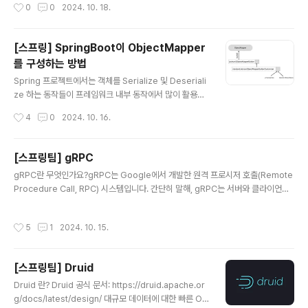
작성시간
0
0
2024. 10. 18.
해보게 되었다.PK ..
동기 프로그래밍은 항상 뜨거운 감자와도 같은 주제입니
다. 이번 포스팅에서는 스프링 팀에서 비동기 프로그래밍
방법 중 신흥 강자로 소개되고 있는 Kotlin Corouine이
[스프링] SpringBoot이 ObjectMapper
왜 경량 스레드라고 소개되고 있는지 어떠한 컨셉을 갖고
를 구성하는 방법
있는지에 대해 다뤄보고자 합니다.Why Coroutine?비동
글 내용
기 프로그래밍이란?동기(Synchronous)현재 작업의 응
Spring 프로젝트에서는 객체를 Serialize 및 Deseriali
답이 끝남과 동시에 다음 작업이 요청된다.함수를 호출하
ze 하는 동작들이 프레임워크 내부 동작에서 많이 활용되
는 곳에서 호출되는 함수가 결과를 반환할 때까지 기다린
어지고 있습니다. Spring 을 어느정도 활용해 본 사람이라
작성시간
4
0
2024. 10. 16.
다.작업 완료 여부를 ..
면 알고 있을 ObjectMapper 를 사용해 객체의 Serializ
ation및 Deserialization을 수행하고 있는데요. 여러 곳
에서 사용하다보니 임의로 ObjectMapper 및 Object
[스프링팀] gRPC
MapperBuilder 를 재정의 하는 경우를 종종 볼 수 있습
글 내용
gRPC란 무엇인가요?gRPC는 Google에서 개발한 원격 프로시저 호출(Remote
니다. 이러한 방식으로 이 객체들을 재정의 해도 문제가 없
Procedure Call, RPC) 시스템입니다. 간단히 말해, gRPC는 서버와 클라이언트
을지, 문제가 있다면 어떠한 문제가 있을 수 있을지 구현 코
간의 통신을 쉽게 할 수 있게 도와주는 프레임워크입니다.클라이언트가 서버에게 데
드를 보고 해당 객체들이 어떤 방식으로 구성되는지 알아
이터를 요청할 때, 마치 서버 안에 있는 함수나 메서드를 직접 호출하는 것처럼 요청
보겠습니다.💡 아래에 작성하는 코드는 ObjectMapper
작성시간
5
1
2024. 10. 15.
을 보낼 수 있습니다. 실제로는 네트워크를 통해 요청이 전달되지만, gRPC를 사용
Learning 에서 확인 ..
하면 서버에 메서드를 호출하는 것처럼 프로그래밍할 수 있습니다.gRPC는 HTTP/
2 프로토콜을 기반으로 하여 고성능, 저지연 네트워크 통신을 지원합니다. HTTP/2
[스프링팀] Druid
는 기존의 HTTP/1.1과 비교하여 멀티플렉싱(Multiplexing), 헤더 압축(Header
글 내용
Compression)..
Druid 란? Druid 공식 문서: https://druid.apache.or
g/docs/latest/design/ 대규모 데이터에 대한 빠른 OL