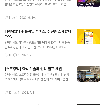
준생 등을 위해 후원을 아끼지 않는 캐치 정말 멋있습니다
플랫폼 작업모임이 진행되었어요~ 프로젝트의 박차를 가
👏 이제 13기가 약 한 달 남았는데 남은 기간동안 매쉬업
하기 위해서 낮부터 모여서 하루종일 작업을 진행했답니다
의 멋진 행보를 지켜봐주세요🔥
~ 장소는 캐치카페에서 대관을 지원해주셨습니다~ 너무
작성시간
1
1
2023. 6. 20.
넓고 쾌적했어요~ 게대가 1인 1음료까지 제공되니 너무 좋
은 장소 같아요:) 대학생 혹은 취준생이라면 누구나 무료로
방문할 수 있고 음료도 제공받을 수 있다고 하니, 대학생 혹
HMM팀의 취문취답 서비스, 친친을 소개합니
은 취준생이라면 혜택을 꼭 받아보세요:) 오늘의 모임을 통
다🥰
해서 작업이 많이 진행된 것 같은데요 ㅎㅎ 이번 기수 탄생
글 내용
할 서비스도 매우 기대가 됩니다:)
안녕하세요 여러분~ 안드로이드 팀에서 10기부터 활동중
인 유희진입니다! 저는 이번 12기에 HMM팀에 속해서 취
향으로 묻고 취향으로 답하는 취문 취답 서비스 친친!!을 만
작성시간
11
2
2022. 9. 30.
들었습니다! 친친 서비스에 대해서.. 여러분들은 평소에 가
깝게 지내는 지인들의 취향을 얼마나 알고계신가요? - 아
매쉬업에서 만난 혜진언니가 이번에 생일인데.. 분명히 어
[스프링팀] 검색 기술의 원리 발표 세션
떤 와인 종류 좋아하는지 얘기했던것같은데...!! - 대리님이
글 내용
안녕하세요, 스프링팀 김경환입니다. 지난 6월 11일 삼성
곧 출산예정일인데 아기 선물은 뭐해줘야하지? 아가 이름
역 하이퍼커넥트 사옥에서 매시업 전체 5차 세미나를 진행
을 들었던것같은데.... 분명히 들었던 것 같은 그들의 취향,
했습니다! 매시업 전체 세미나에서는 매 기수마다 모든 팀
하지만 꼭 선물을 줘야할 시기엔 가물가물해집니다. 네. 친
이 각각 두 세션 씩 주제를 정해서 발표를 하는데요, 12기
친은 "내 주변에 꼭 함께 하고싶은 내 바운더리의 사람들을
작성시간
12
1
2022. 9. 14.
스프링팀에서는 개발자의 사실과 오해를 다룬 개발자 밈을
잘 관리하고 싶다" 에서 시작했어요. 어렵게만 느껴졌던 인
소개하는 세션과, 검색 기술의 원리를 소개하는 세션을 진
맥관리를 조금 더 재..
행했습니다. 이번 세미나에서는 약 100명에 가까운 매시