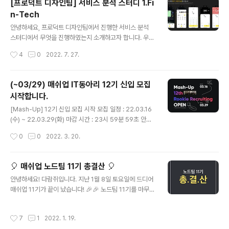
[프로덕트 디자인팀] 서비스 분석 스터디 1.Fi
업 크루원분들이 참석해주셔서 그 어느때보다 더 활기찼는
n-Tech
데요! 스프링팀 발표 세션에 뜨거운 호응 보내주신 점 감사
글 내용
드립니다! 스프링팀 세션 중 제가 발표한 검색 기술의 원리
안녕하세요, 프로덕트 디자인팀에서 진행한 서비스 분석
를 소개하는 세션 내용을 정리해서 공유하고자 합니다. 💡
스터디에서 무엇을 진행하였는지 소개하고자 합니다. 우선
검색이란? 검색 기술을 소개하기 앞서, 윌리를 같이 찾아볼
저희 스터디에서는 매주 분야 별로 원하는 서비스를 정하
작성시간
4
0
2022. 7. 27.
까요? "윌리를 찾아라"는 수많은 사..
여 메인 기능을 서로 비교분석해보는 시간을 가졌습니다. 1
주차에서는 핀테크 서비스(토스, 네이버 페이, 카카오페이)
를 중심으로 결제, 송금 기능이 어떻게 이루어져 있는지, 다
(~03/29) 매쉬업 IT동아리 12기 신입 모집
른 페이 서비스에 비해 어떠한 특징이 가지고 있는지 논의
시작합니다.
하는 시간을 가졌습니다. 1. 토스 우선, 토스의 결제 기능의
글 내용
경우, 다음과 같이 구조 내에 매우 숨어있었습니다. 추가로
[Mash-Up] 12기 신입 모집 시작 모집 일정 : 22.03.16
다음과 같이 후불결제가 간편하게 등록 가능한 점이 편리
(수) ~ 22.03.29(화) 마감 시간 : 23시 59분 59초 안녕
하였습니다. 그리고 상품권 구매 시의 UI가 흥미로웠습니
하세요 연합 IT동아리 Mash-Up 12기 신입 모집이 시작
작성시간
0
0
2022. 3. 20.
다. 또한 토스의 송금 기능의 경우, 메인 기능인데도 불구하
됐습니다. 대학생과 취준생, 직장인 모두에게 열린 동아리
고, 송금 기능이 눈에 잘 띄지..
입니다. 정기 플랫폼별 스터디와 공식 협업 프로젝트를 진
행하며 개인과 팀의 성장에 힘 쓰고 있습니다. 이번에 Bra
🎈 매쉬업 노드팀 11기 총결산 🎈
nding Team에서 열심히 개발해 새로 오픈한 리크루팅
글 내용
안녕하세요! 다람쥐입니다. 지난 1월 8일 토요일에 드디어
홈페이지에서 더 자세한 내용 확인해주시고 지원해주시면
매쉬업 11기가 끝이 났습니다! 🎉🎉 노드팀 11기를 마무리
감사하겠습니다. 💜 모집 팀/직군 - Product Design Te
하고 한 기수동안 어떤 활동을 하였는지 소개하고자 합니
am / Product Designer - Android Team / Androi
다. 🧡 1. 11기 노드팀은 어떤 팀인가요? 🤔 노드팀은 매쉬
d Developer - iOS Team / iOS Developer - We
작성시간
7
1
2022. 1. 19.
업에서 생긴 지 2기수 밖에 되지 않은 따끈따끈한 팀입니
b..