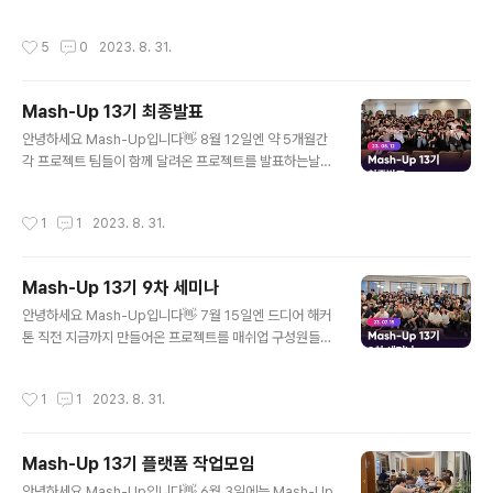
AP 쿼리를 위해 설계된 실시간 분석 데이터베이스, intera
ctive한 분석을 가능하게 함 짧은 시간(3초 이내)에 대용
작성시간
5
0
2023. 8. 31.
량 데이터에 대해 interactive한 분석을 가능하게 함 OL
AP란 대용량 업무 데이터베이스를 구성하고 BI(Busines
s Intelligence)를 지원하기 위해 사용되는 기술 데이터
Mash-Up 13기 최종발표
웨어하우스나 데이터 마트와 같은 대규모 데이터에 대해
글 내용
최종 사용자가 정보에 직접 접근하여 대화식으로 정보를
안녕하세요 Mash-Up입니다👋 8월 12일엔 약 5개월간
분석하고 의사결정에 활용할 수 있는 실시간 분석처리 Dru
각 프로젝트 팀들이 함께 달려온 프로젝트를 발표하는날이
id 사용례 웹 및 모바일 분석을 포함한 클릭스트림 분석 네
었어요~! 과연 어떤팀이 1등을 했을까요? 두구두구두구🥁
트워크 성능 모니터링을 ..
🥁 정말 쟁쟁한 서비스들이 많이 나왔는데요, 매쉬업은 기
작성시간
1
1
2023. 8. 31.
수가 늘어날수록 정말 만들어지는 서비스의 퀄리티가 좋아
지는게 느껴져요! 구성원들뿐만 아니라 동아리 자체가 함
께 앞으로 나아가며 성장하고 있다는 느낌이 듭니다🥰 이
Mash-Up 13기 9차 세미나
번 13기가 기록을 갱신한것들이 많지만 대표적인것을 두
글 내용
가지만 꼽아보자면 매쉬업 창설 이후 최초로 모든 팀 배포
안녕하세요 Mash-Up입니다👋 7월 15일엔 드디어 해커
성공이라는 업적을 이루어냈습니다👏👏 정말 대단합니다
톤 직전 지금까지 만들어온 프로젝트를 매쉬업 구성원들과
👏👏 나머지 한가지는 역대급 시상 금액입니다! 지난 해커
공유하고 점검하는 시간을 가졌습니다 :) 아직 해커톤 전인
톤때 소개드린 DEVCRA의 후원으로 총 상금 155만원이
데도 정말 톡톡 튀는 아이디어를 가진 쟁쟁한 서비스들을
작성시간
1
1
2023. 8. 31.
라는 동아리에서는 정말 큰 금액이 상금으로 주어졌습니..
볼 수 있었던 시간이었어요🌟 이번 모임은 매쉬업 후원사
인 캐치에서 운영중인 캐치카페 서울대입구점에서 진행되
었어요~ 정말 올때마다 쾌적하고 좋은곳이라는 생각이 듭
Mash-Up 13기 플랫폼 작업모임
니다😆 사실 열정만 가지고는 이렇게 모여서 단체 활동을
글 내용
하며 성장을 도모하는것이 쉽지 않은일인데 IT 동아리, 취
안녕하세요 Mash-Up입니다👋 6월 3일에는 Mash-Up