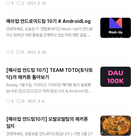
작성시간
5
2
2021. 3. 31.
열심히 개발하다..
밌고 쉽게 친해져서 많은 추억을 남겼을 텐데 말이죠 ㅠㅠ
어쨋든! 이번에 무슨 글을 쓸까 고민하다가... 제가 활동하
면서 들었던 생각들과 철없던 행동들.... 그리고 매시업을
매쉬업 안드로이드팀 10기 # AndroidLog
이렇게 활동했으면 더 알차게 보낼 수 있지 않을까??라는
글 내용
생각들을 하나둘씩 적어보려 합니다 ㅎㅎㅎ 의식의 흐름
안녕하세요. 오늘은 IT 연합동아리인 Mash-Up의 안드로
기법으로 작성할 예정이니 감안하고 봐주세요! 여기 들어
이드 팀에선 어떤 활동을 진행하고 있는지에 대한 글을 작
온 이유가 뭐지? 제가 들어온 이유는 개발자라는 직업이 궁
성해보려고 합니다. 글을 통해 간접적으로라도 "이런 활동
금하기도 하고 IT도 궁금했고 실력도 키우고 싶다는 생각
을 하고 있구나"를 체험해볼 수 있도록 랜선 탐방을 컨셉으
작성시간
2
0
2021. 3. 25.
으로 매시업에 들어오게 되었습니다. ..
로 잡아 이름하여 Android + VLog를 합쳐 AndroidLo
g로 지었습니다. 💻 안드로이드 팀 우선 안드로이드 팀의
현재 구성원은 총 13명이 있습니다. 각 구성원마다 나이/
[매시업 안드팀 10기] TEAM TDTD(토닥토
학생, 직장인 유무/ 사는 곳 등등은 다르지만, 안드로이드
닥)의 해커톤 톺아보기
개발을 좋아하고 잘하고 싶은 마음은 저희 팀의 공통적인
글 내용
관심사이자 목표가 아닐까 생각이 듭니다. 매주 토요일마
Ready, 1월 9일, 기다리고 기다리던 해커톤 팀이 발표됐
다 1시간 ~ 2시간 정도 모임을 진행하고 있습니다. 💡 안
습니다! 👏🏻👏🏻👏🏻 저희 팀은 iOS & Android 팀으
드로이드 스터디 현재 코로나 시대로 접어들면서 오프라인
로, 디자이너와 서버(Spring)까지 총 12명으로 이루어져
작성시간
6
0
2021. 3. 6.
활동은 진행하지 못..
있어요. 모든 것들을 비대면으로 진행하게 되어 어색함을
내려놓기까지 약간의 시간이 걸렸지만, 주기적인 아이디어
회의와 깨알 같은 온라인 회식을 통해 하나의 팀으로 거듭
[매쉬업 안드팀10기] 모발모발팀의 해커톤
났습니다. 😊 (매주 한 번 이상, 1회 최소 2시간 이상의 찐-
일지
한 회의로 굉장히 끈끈해졌다는 후문이.......) 해커톤 아이
글 내용
디에이션이 어느 정도 진행된 후에 아주 오랜 시간(거의 4-
안녕하세요, 모발모발 안드로이드팀입니다 :) 이번 2월 27