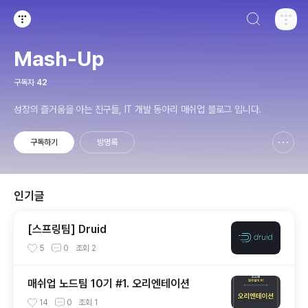
검색하기
티스토리
Mash-Up
구독자
42
성장의 즐거움을 아는 친구들, IT 개발 동아리 매쉬업 블로그 입니다.
구독하기
방명록
신고하기 레이어
열기
인기글
[스프링팀] Druid
5
0
조회
2
매쉬업 노드팀 10기 #1. 오리엔테이션
14
0
조회
1