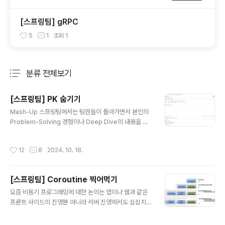
[스프링팀] gRPC
5
1
조회
1
분류 전체보기
주요 글 목록
[스프링팀] PK 숨기기
글 내용
Mash-Up 스프링팀에서는 팀원들이 돌아가면서 본인의
Problem-Solving 경험이나 Deep Dive의 내용을 발
표하는 자리를 갖습니다. 이번 14기 활동 때 발표한 내용중
하나인 PK 숨기기 에 대해 이번 포스팅에서 다뤄보겠습니
작성시간
12
8
2024. 10. 18.
다. 발표자는 프로젝트 개발 중 Front 개발자가 우리의 PK
를 과연 외부에 노출해도 괜찮을까? 라는 질문에 대해 논의
를 하다가 이 문제를 해결했다는데요. 문제를 해결하기 위
[스프링팀] Coroutine 찍어먹기
해 어떤 고민을 했고 어떤 해결방법을 도출해냈는지 함께
글 내용
알아봅시다.PK 숨기기개요프로젝트 개발 중 무분별하게
요즘 비동기 프로그래밍에 대한 논의는 앱이나 웹과 같은
노출되는 PK에 대해서 프론트 개발자와 PK 과연 외부에
프론트 사이드의 진영뿐 아니라 서버 진영에서도 심심치
노출해도 괜찮은것일까? 에 대해 논의를 하다가 나중에 구
않게 들리는 화두가 되었습니다. 일례로 Java 21 버전에
현해보자! 라고 생각하다 문득 생각이 나서 이 문제를 해결
서 소개된 Virtual Thread와 같이 최신 기술 트렌드에 비